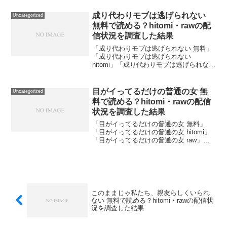
結果でお答えします。結論：『精度を上
げろ！』を無料で読めるのはDLsiteの試
成り代わりモブは逃げられない
Uncategorized
し読み...
無料で読める？hitomi・rawの配
信状況を調査した結果
「成り代わりモブは逃げられない 無料」
「成り代わりモブは逃げられない
hitomi」「成り代わりモブは逃げられない
raw」といったキーワードで検索される方
が多いので、それぞれの疑問に実際に調
査した結果でお答えします。結論：『成
目がイってるだけの普通の女 無
Uncategorized
り代わりモブ...
料で読める？hitomi・rawの配信
状況を調査した結果
「目がイってるだけの普通の女 無料」
「目がイってるだけの普通の女 hitomi」
「目がイってるだけの普通の女 raw」と
いったキーワードで検索される方が多い
ので、それぞれの疑問に実際に調査した
結果でお答えします。結論：『目がイっ
てるだけの普...
このままじゃ私たち、親友らしくいられ
ない 無料で読める？hitomi・rawの配信状
況を調査した結果