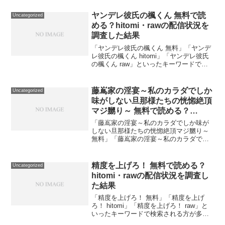
『はるか』を無料で読めるのはDLsiteの
試し読みのみです。hitomiやrawで...
ヤンデレ彼氏の楓くん 無料で読
Uncategorized
める？hitomi・rawの配信状況を
調査した結果
「ヤンデレ彼氏の楓くん 無料」「ヤンデ
レ彼氏の楓くん hitomi」「ヤンデレ彼氏
の楓くん raw」といったキーワードで検
索される方が多いので、それぞれの疑問
に実際に調査した結果でお答えします。
結論：『ヤンデレ彼氏の楓くん』を無料
藤嶌家の淫宴～私のカラダでしか
Uncategorized
で読めるの...
味がしない旦那様たちの恍惚絶頂
マジ嬲り～ 無料で読める？
hitomi・rawの配信状況を調査し
「藤嶌家の淫宴～私のカラダでしか味が
た結果
しない旦那様たちの恍惚絶頂マジ嬲り～
無料」「藤嶌家の淫宴～私のカラダでし
か味がしない旦那様たちの恍惚絶頂マジ
嬲り～ hitomi」「藤嶌家の淫宴～私のカ
ラダでしか味がしない旦那様たちの恍惚
精度を上げろ！ 無料で読める？
Uncategorized
絶頂マジ嬲り～...
hitomi・rawの配信状況を調査し
た結果
「精度を上げろ！ 無料」「精度を上げ
ろ！ hitomi」「精度を上げろ！ raw」と
いったキーワードで検索される方が多い
ので、それぞれの疑問に実際に調査した