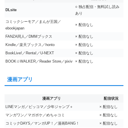
○ 独占配信・無料試し読み
DLsite
あり
コミックシーモア／まんが王国／
× 配信なし
ebookjapan
FANZA同人／DMMブックス
× 配信なし
Kindle／楽天ブックス／honto
× 配信なし
BookLive!／Renta!／U-NEXT
× 配信なし
BOOK☆WALKER／Reader Store／pixiv
× 配信なし
漫画アプリ
漫画アプリ
配信状況
LINEマンガ／ピッコマ／少年ジャンプ＋
× 配信なし
マンガワン／マガポケ／めちゃコミ
× 配信なし
コミックDAYS／マンガUP！／漫画BANG！
× 配信なし