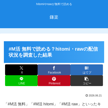
hitomiやrawが無料で読める
鎌楽
#M活 無料で読める？hitomi・rawの配信
状況を調査した結果
X
Facebook
はてブ
LINE
Pinterest
コピー
2026.06.21
「#M活 無料」「#M活 hitomi」「#M活 raw」といったキ