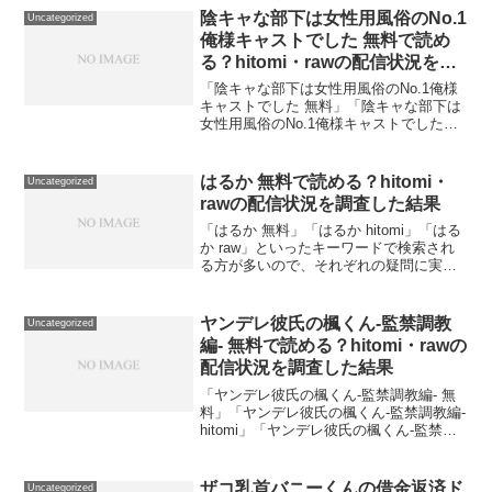
た raw」といったキーワードで検索され
陰キャな部下は女性用風俗のNo.1
Uncategorized
る方が多い...
俺様キャストでした 無料で読め
る？hitomi・rawの配信状況を調
査した結果
「陰キャな部下は女性用風俗のNo.1俺様
キャストでした 無料」「陰キャな部下は
女性用風俗のNo.1俺様キャストでした
hitomi」「陰キャな部下は女性用風俗の
No.1俺様キャストでした raw」といった
キーワードで検索される方が多いの
はるか 無料で読める？hitomi・
Uncategorized
で、...
rawの配信状況を調査した結果
「はるか 無料」「はるか hitomi」「はる
か raw」といったキーワードで検索され
る方が多いので、それぞれの疑問に実際
に調査した結果でお答えします。結論：
『はるか』を無料で読めるのはDLsiteの
試し読みのみです。hitomiやrawで...
ヤンデレ彼氏の楓くん-監禁調教
Uncategorized
編- 無料で読める？hitomi・rawの
配信状況を調査した結果
「ヤンデレ彼氏の楓くん-監禁調教編- 無
料」「ヤンデレ彼氏の楓くん-監禁調教編-
hitomi」「ヤンデレ彼氏の楓くん-監禁調
教編- raw」といったキーワードで検索さ
れる方が多いので、それぞれの疑問に実
際に調査した結果でお答えします。結
ザコ乳首バニーくんの借金返済ド
Uncategorized