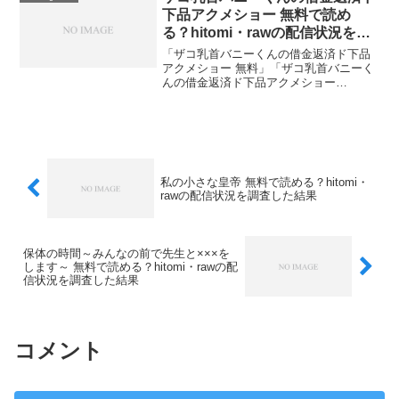
論...
下品アクメショー 無料で読め
る？hitomi・rawの配信状況を調
査した結果
「ザコ乳首バニーくんの借金返済ド下品
アクメショー 無料」「ザコ乳首バニーく
んの借金返済ド下品アクメショー
hitomi」「ザコ乳首バニーくんの借金返済
ド下品アクメショー raw」といったキー
ワードで検索される方が多いので、それ
ぞれの疑問に実...
私の小さな皇帝 無料で読める？hitomi・
rawの配信状況を調査した結果
保体の時間～みんなの前で先生と×××を
します～ 無料で読める？hitomi・rawの配
信状況を調査した結果
コメント