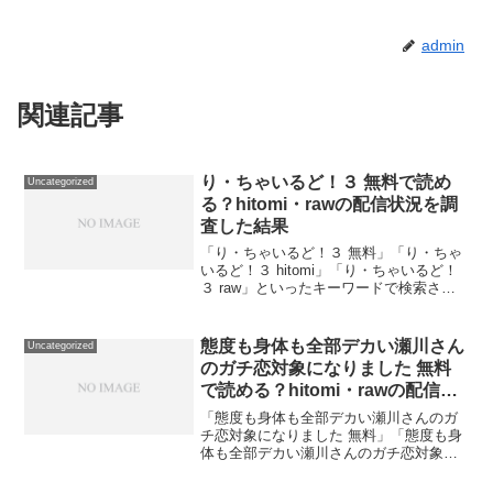
admin
関連記事
り・ちゃいるど！３ 無料で読め
Uncategorized
る？hitomi・rawの配信状況を調
査した結果
「り・ちゃいるど！３ 無料」「り・ちゃ
いるど！３ hitomi」「り・ちゃいるど！
３ raw」といったキーワードで検索され
る方が多いので、それぞれの疑問に実際
に調査した結果でお答えします。結論：
『り・ちゃいるど！３』を無料で読める
態度も身体も全部デカい瀬川さん
Uncategorized
のはDLs...
のガチ恋対象になりました 無料
で読める？hitomi・rawの配信状
況を調査した結果
「態度も身体も全部デカい瀬川さんのガ
チ恋対象になりました 無料」「態度も身
体も全部デカい瀬川さんのガチ恋対象に
なりました hitomi」「態度も身体も全部
デカい瀬川さんのガチ恋対象になりまし