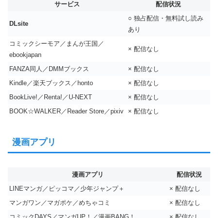
サービス
配信状況
○ 独占配信・無料試し読み
DLsite
あり
コミックシーモア／まんが王国／
× 配信なし
ebookjapan
FANZA同人／DMMブックス
× 配信なし
Kindle／楽天ブックス／honto
× 配信なし
BookLive!／Renta!／U-NEXT
× 配信なし
BOOK☆WALKER／Reader Store／pixiv
× 配信なし
漫画アプリ
漫画アプリ
配信状況
LINEマンガ／ピッコマ／少年ジャンプ＋
× 配信なし
マンガワン／マガポケ／めちゃコミ
× 配信なし
コミックDAYS／マンガUP！／漫画BANG！
× 配信なし