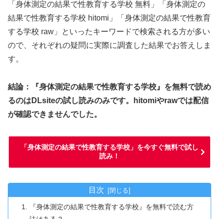
「身体測定の結果で性教育する学校 無料」「身体測定の
結果で性教育する学校 hitomi」「身体測定の結果で性教育
する学校 raw」といったキーワードで検索される方が多い
ので、それぞれの疑問に実際に調査した結果でお答えしま
す。
結論：『身体測定の結果で性教育する学校』を無料で読め
るのはDLsiteの試し読みのみです。hitomiやrawでは配信
が確認できませんでした。
「身体測定の結果で性教育する学校」を今すぐ無料で試し
読み！
目次
『身体測定の結果で性教育する学校』を無料で読む方