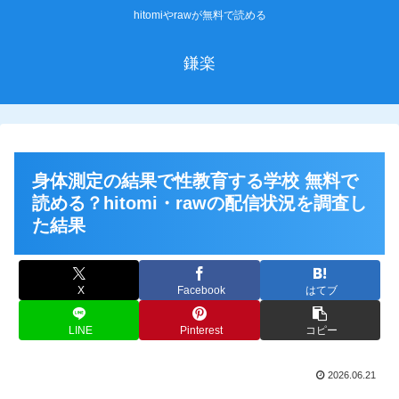
hitomiやrawが無料で読める
鎌楽
身体測定の結果で性教育する学校 無料で
読める？hitomi・rawの配信状況を調査し
た結果
X
Facebook
はてブ
LINE
Pinterest
コピー
2026.06.21