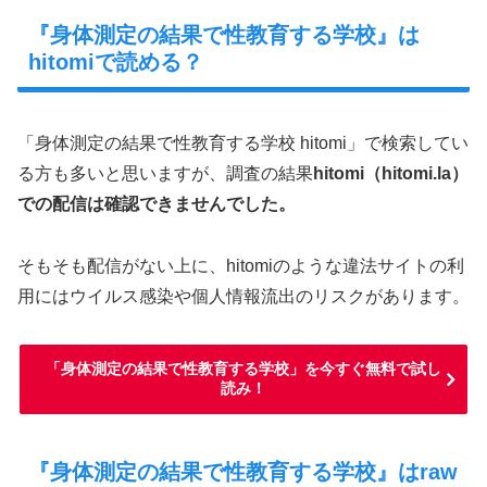
『身体測定の結果で性教育する学校』は
hitomiで読める？
「身体測定の結果で性教育する学校 hitomi」で検索してい
る方も多いと思いますが、調査の結果
hitomi（hitomi.la）
での配信は確認できませんでした。
そもそも配信がない上に、hitomiのような違法サイトの利
用にはウイルス感染や個人情報流出のリスクがあります。
「身体測定の結果で性教育する学校」を今すぐ無料で試し
読み！
『身体測定の結果で性教育する学校』はraw