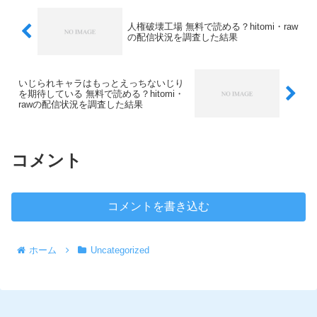
人権破壊工場 無料で読める？hitomi・raw
の配信状況を調査した結果
いじられキャラはもっとえっちないじり
を期待している 無料で読める？hitomi・
rawの配信状況を調査した結果
コメント
コメントを書き込む
ホーム
Uncategorized